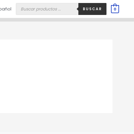
Búsqueda
pañol
de
BUSCAR
0
productos