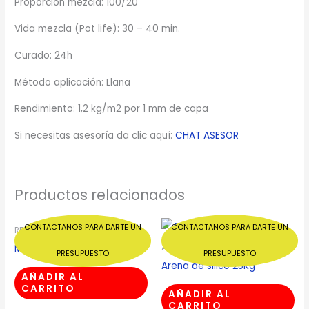
Proporción mezcla: 100/20
Vida mezcla (Pot life): 30 – 40 min.
Curado: 24h
Método aplicación: Llana
Rendimiento: 1,2 kg/m2 por 1 mm de capa
Si necesitas asesoría da clic aquí:
CHAT ASESOR
Productos relacionados
CONTACTANOS PARA DARTE UN
CONTACTANOS PARA DARTE UN
RESINAS EPOXI PARA SUELOS
Masilla epoxi 3Kg
AUTONIVELANTE EPOXI Y ARENAS
PRESUPUESTO
PRESUPUESTO
Arena de silice 25Kg
AÑADIR AL
CARRITO
AÑADIR AL
CARRITO