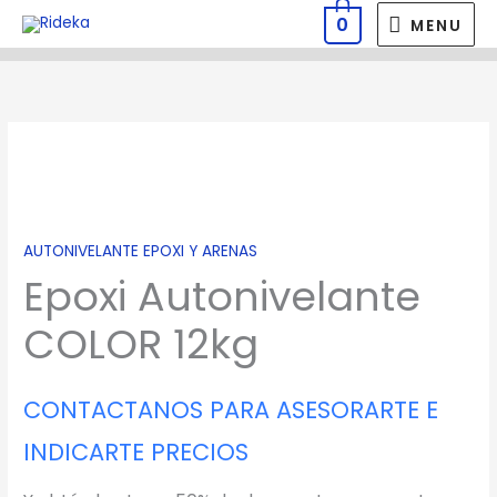
Ir
MENU
0
MENU
al
contenido
Epoxi
Autonivelante
COLOR
12kg
AUTONIVELANTE EPOXI Y ARENAS
cantidad
Epoxi Autonivelante
COLOR 12kg
CONTACTANOS PARA ASESORARTE E
INDICARTE PRECIOS