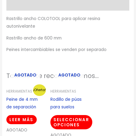
Descripción
Rastrillo ancho COLOTOOL para aplicar resina
autonivelante
Rastrillo ancho de 600 mm
Peines intercambiables se venden por separado
También te recomendamos…
AGOTADO
AGOTADO
¡Oferta!
HERRAMIENTAS
HERRAMIENTAS
Peine de 4 mm
Rodillo de púas
de separación
para suelos
LEER MÁS
SELECCIONAR
OPCIONES
AGOTADO
AGOTADO