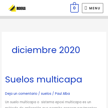
Ir
MENU
0
MENU
al
contenido
diciembre 2020
Suelos multicapa
Suelos
multicapa
Deja un comentario
/
suelos
/
Paul Alba
Un suelo multicapa o sistema epoxi multicapa es un