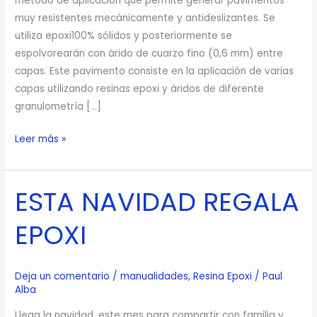
método de aplicación que permite generar pavimentos
muy resistentes mecánicamente y antideslizantes. Se
utiliza epoxi100% sólidos y posteriormente se
espolvorearán con árido de cuarzo fino (0,6 mm) entre
capas. Este pavimento consiste en la aplicación de varias
capas utilizando resinas epoxi y áridos de diferente
granulometría […]
Leer más »
ESTA NAVIDAD REGALA
ESTA
NAVIDAD
EPOXI
REGALA
EPOXI
Deja un comentario
/
manualidades
,
Resina Epoxi
/
Paul
Alba
Llega la navidad, este mes para compartir con familia y