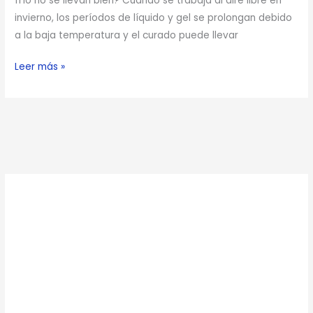
frío no se llevan bien? Cuando se trabaja al aire libre en
invierno, los períodos de líquido y gel se prolongan debido
a la baja temperatura y el curado puede llevar
Leer más »
C
a
t
e
g
o
r