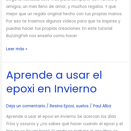
amigos, un mes lleno de amor, y muchos regalos. Y que
mejor que un regalo original hecho con tus propias manos.
Por eso te traemos algunos vídeos para que te inspires y
puedas hacer tus propias creaciones. En este tutorial
BuzzingFish nos enseña como hacer
Leer más »
Aprende a usar el
Aprende
a
epoxi en Invierno​
usar
el
epoxi
Deja un comentario
/
Resina Epoxi
,
suelos
/
Paul Alba
en
Invierno​
Aprende a usar el epoxi en Invierno Se acercan los días
fríos y oscuros y ¿no sabes qué hacer cuando el epoxi y el